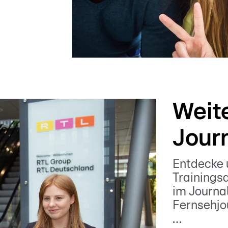
Weite
Journ
Entdecke 
Trainings
im Journal
Fernsehjo
…