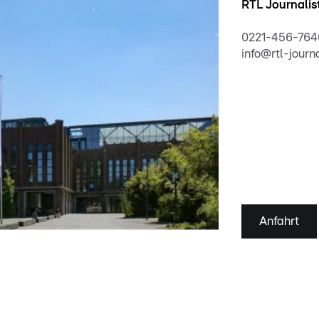
RTL Journali
0221-456-764
info@rtl-journ
Anfahrt