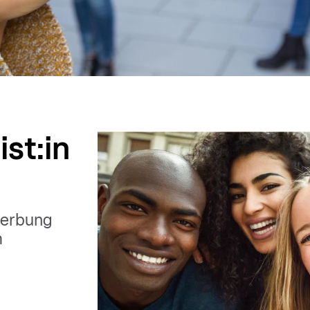
ist:in
werbung
m