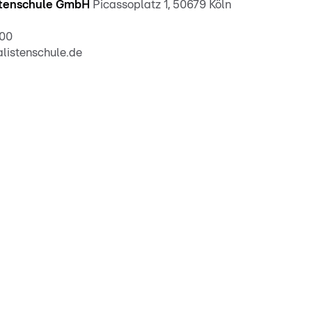
stenschule GmbH
Picassoplatz 1, 50679 Köln
00
alistenschule.de